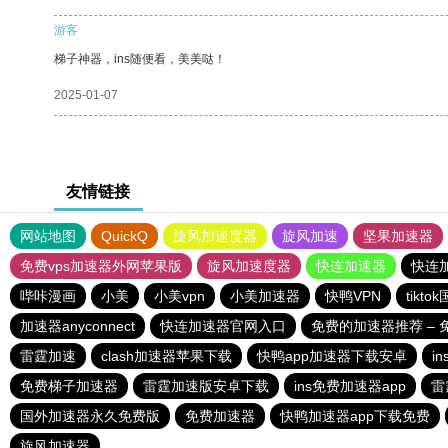
游客
梯子神器，ins随便看，美美哒！
2025-01-07
友情链接
网站地图
QuickQ
旋风加速度器
旋风加速
坚果加速器
免费vps加速器外网苹果版
旋风加速度器
快连加速器
快连
哔咔漫画
小美
小美vpn
小美加速器
快鸭VPN
tikt
加速器anyconnect
快连加速器官网入口
免费的加速器推荐 –
雷霆加速
clash加速器苹果下载
快鸭app加速器下载安卓
i
免费梯子加速器
雷霆加速版安卓下载
ins免费加速器app
雷
国外加速器永久免费版
免费加速器
快鸭加速器app下载免费
旋风加速器