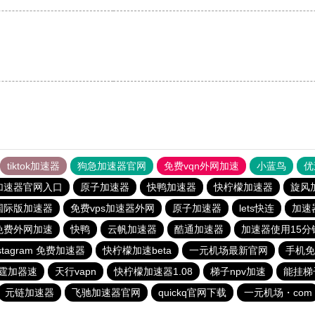
tiktok加速器
狗急加速器官网
免费vqn外网加速
小蓝鸟
优
加速器官网入口
原子加速器
快鸭加速器
快柠檬加速器
旋风
ok国际版加速器
免费vps加速器外网
原子加速器
lets快连
加速
 免费外网加速
快鸭
云帆加速器
酷通加速器
加速器使用15分
nstagram 免费加速器
快柠檬加速beta
一元机场最新官网
手机免
霆加器速
天行vapn
快柠檬加速器1.08
梯子npv加速
能挂梯
元链加速器
飞驰加速器官网
quickq官网下载
一元机场・com