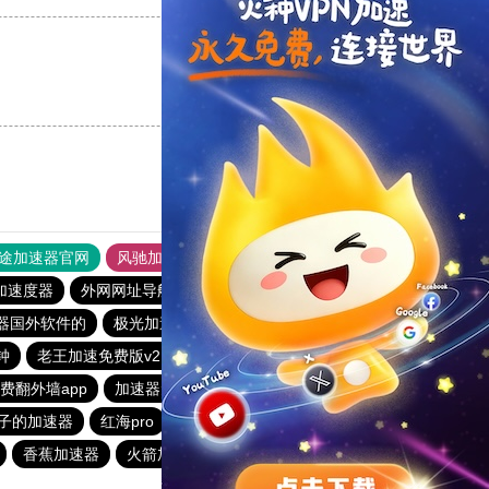
支持
[0]
反对
[0]
途加速器官网
风驰加速器
旋风加速器
加速度器
外网网址导航
软件中心
雷霆加速
狂飙加速器
器国外软件的
极光加速器安卓版
雷轰加速官网
钟
老王加速免费版v2.2.23
暴雪vp加速器
快连加速器app
费翻外墙app
加速器免费的哪个好
盘古加速器
子的加速器
红海pro
飞鱼加速器
下载快鸭加速器最新版
香蕉加速器
火箭加速器手机版
安心加速器下载官网