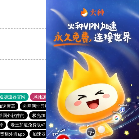
支持
[0]
反对
[0]
支持
[0]
反对
[0]
途加速器官网
风驰加速器
旋风加速器
加速度器
外网网址导航
软件中心
雷霆加速
狂飙加速器
器国外软件的
极光加速器安卓版
雷轰加速官网
钟
老王加速免费版v2.2.23
暴雪vp加速器
快连加速器app
费翻外墙app
加速器免费的哪个好
盘古加速器