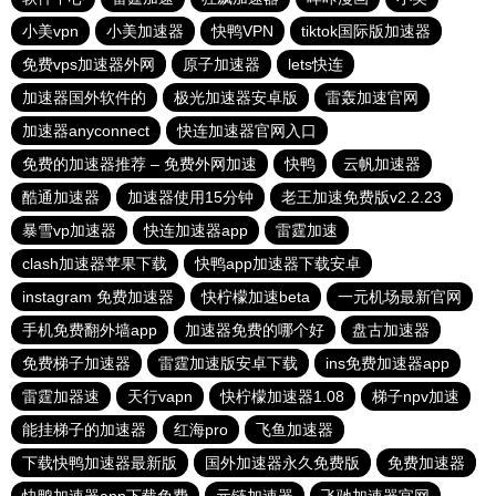
小美vpn
小美加速器
快鸭VPN
tiktok国际版加速器
免费vps加速器外网
原子加速器
lets快连
加速器国外软件的
极光加速器安卓版
雷轰加速官网
加速器anyconnect
快连加速器官网入口
免费的加速器推荐 – 免费外网加速
快鸭
云帆加速器
酷通加速器
加速器使用15分钟
老王加速免费版v2.2.23
暴雪vp加速器
快连加速器app
雷霆加速
clash加速器苹果下载
快鸭app加速器下载安卓
instagram 免费加速器
快柠檬加速beta
一元机场最新官网
手机免费翻外墙app
加速器免费的哪个好
盘古加速器
免费梯子加速器
雷霆加速版安卓下载
ins免费加速器app
雷霆加器速
天行vapn
快柠檬加速器1.08
梯子npv加速
能挂梯子的加速器
红海pro
飞鱼加速器
下载快鸭加速器最新版
国外加速器永久免费版
免费加速器