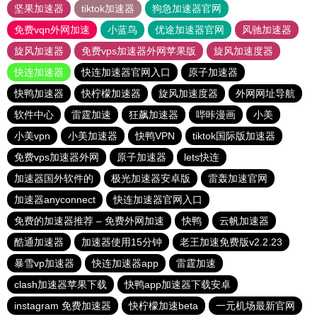
坚果加速器
tiktok加速器
狗急加速器官网
免费vqn外网加速
小蓝鸟
优途加速器官网
风驰加速器
旋风加速器
免费vps加速器外网苹果版
旋风加速度器
快连加速器
快连加速器官网入口
原子加速器
快鸭加速器
快柠檬加速器
旋风加速度器
外网网址导航
软件中心
雷霆加速
狂飙加速器
哔咔漫画
小美
小美vpn
小美加速器
快鸭VPN
tiktok国际版加速器
免费vps加速器外网
原子加速器
lets快连
加速器国外软件的
极光加速器安卓版
雷轰加速官网
加速器anyconnect
快连加速器官网入口
免费的加速器推荐 – 免费外网加速
快鸭
云帆加速器
酷通加速器
加速器使用15分钟
老王加速免费版v2.2.23
暴雪vp加速器
快连加速器app
雷霆加速
clash加速器苹果下载
快鸭app加速器下载安卓
instagram 免费加速器
快柠檬加速beta
一元机场最新官网